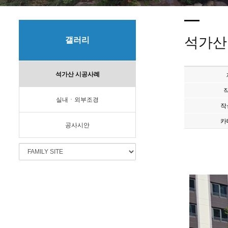
석가산
갤러리
석가산 시공사례
실내ㆍ외부조경
작
카
공사시안