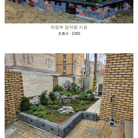
의정부 암석원 시공
[
]
조회수 : 2282