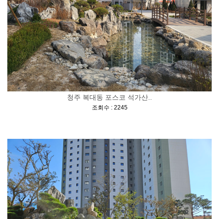
청주 복대동 포스코 석가산..
[
]
조회수 : 2245