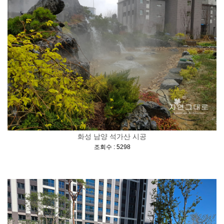
화성 남양 석가산 시공
[
]
조회수 : 5298